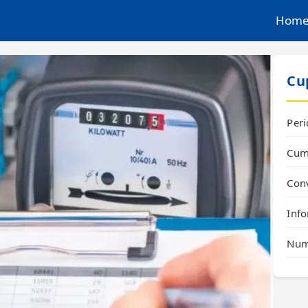
Hom
Cu
Peri
Cum 
Con
Info
Nume