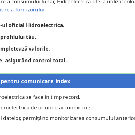
e a consumului lunar, Hidroelectrica oferă utilizatorilo
itire a furnizorului:
ul oficial Hidroelectrica.
profilului tău.
ompletează valorile.
e, asigurând control total.
dro pentru comunicare index
oelectrica se face în timp record.
idroelectrica de oriunde ai conexiune.
 al datelor, permițând monitorizarea consumului anterior