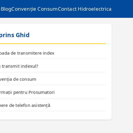
e
Blog
Convenție Consum
Contact Hidroelectrica
prins Ghid
oada de transmitere index
transmit indexul?
venția de consum
rmații pentru Prosumatori
re de telefon asistență