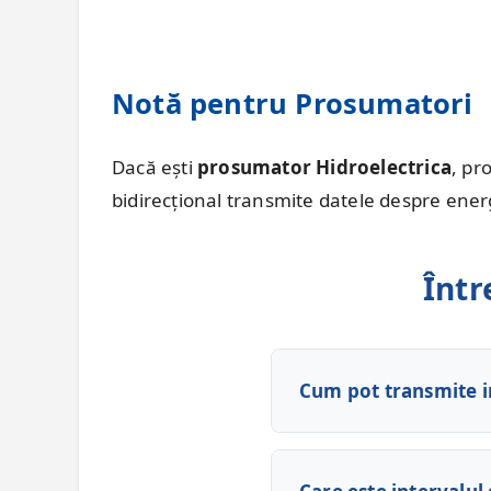
Notă pentru Prosumatori
Dacă ești
prosumator Hidroelectrica
, pr
bidirecțional transmite datele despre ener
Într
Cum pot transmite i
Ai la dispoziție trei 
1.
Telefonic:
Apelează