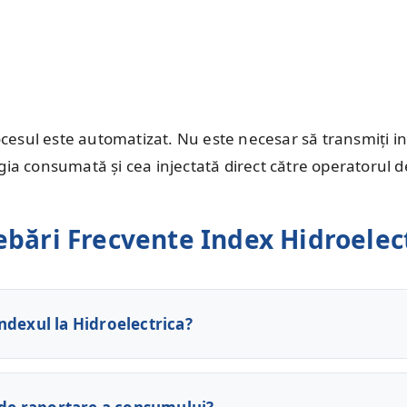
ocesul este automatizat. Nu este necesar să transmiți 
gia consumată și cea injectată direct către operatorul d
ebări Frecvente Index Hidroelec
ndexul la Hidroelectrica?
metode rapide:
 gratuit
0800 800 359
.