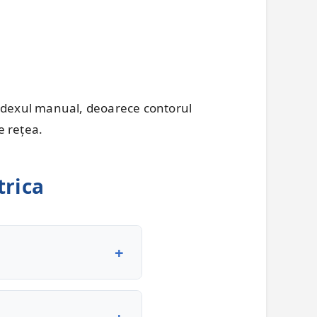
indexul manual, deoarece contorul
e rețea.
trica