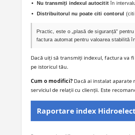
Nu transmiți indexul autocitit
în intervalu
Distribuitorul nu poate citi contorul
(cit
Practic, este o „plasă de siguranță” pentr
factura automat pentru valoarea stabilită 
Dacă uiți să transmiți indexul, factura va 
pe istoricul tău.
Cum o modifici?
Dacă ai instalat aparate 
serviciul de relații cu clienții. Este recoma
Raportare index Hidroelectr