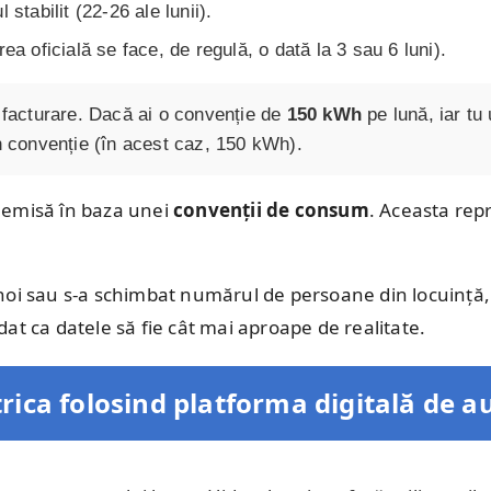
l stabilit (22-26 ale lunii).
irea oficială se face, de regulă, o dată la 3 sau 6 luni).
u facturare. Dacă ai o convenție de
150 kWh
pe lună, iar tu 
în convenție (în acest caz, 150 kWh).
fi emisă în baza unei
convenții de consum
. Aceasta rep
noi sau s-a schimbat numărul de persoane din locuință, 
ndat ca datele să fie cât mai aproape de realitate.
ica folosind platforma digitală de au