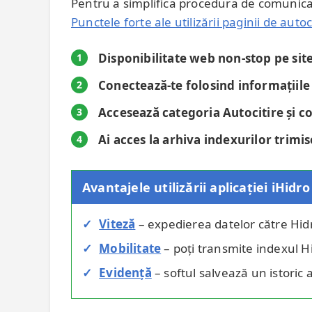
Pentru a simplifica procedura de comunicar
Punctele forte ale utilizării paginii de autoc
Disponibilitate web non-stop pe site-
1
Conectează-te folosind informațiile 
2
Accesează categoria Autocitire și c
3
Ai acces la arhiva indexurilor trimis
4
Avantajele utilizării aplicației iHi
Viteză
– expedierea datelor către Hidr
Mobilitate
– poți transmite indexul H
Evidență
– softul salvează un istoric