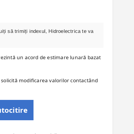
uiți să trimiți indexul, Hidroelectrica te va
rezintă un acord de estimare lunară bazat
solicită modificarea valorilor contactând
tocitire